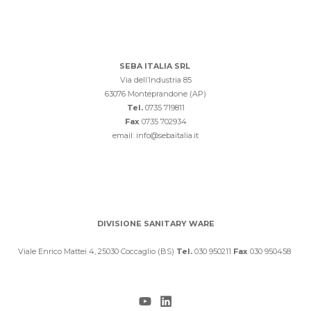
SEBA ITALIA SRL
Via dell’Industria 85
63076 Monteprandone (AP)
Tel.
0735 719811
Fax
0735 702934
email: info@sebaitalia.it
DIVISIONE SANITARY WARE
Viale Enrico Mattei 4, 25030 Coccaglio (BS)
Tel.
030 950211
Fax
030 950458